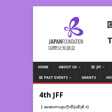
HOME
ABOUT US
JFF
PAST EVENTS
GRANTS
HO
4th JFF
【 ເທດສະການຮູບເງົາຍີ່ປຸ່ນຄັ້ງທີ 4】