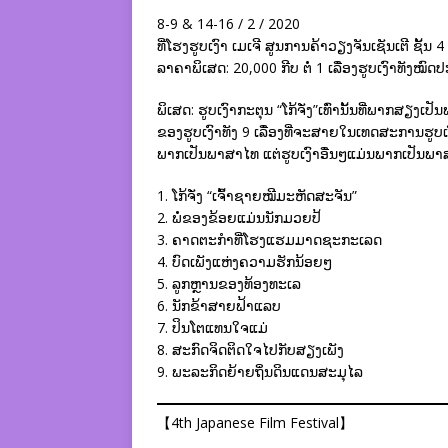
8-9 & 14-16 / 2 / 2020
ທີ່ໂຮງຮູບເງົາ ເມເຈີ ສູນການຄ້າວຽງຈັນເຊັນເຕີ ຊັ້ນ 4
ລາຄາພິເສດ: 20,000 ກີບ ຕໍ່ 1 ເລື່ອງຮູບເງົາທັ
ພິເສດ: ຮູບເງົາກະຕຸນ “ໂກ້ຈັ່ງ”ເທົ່ານັ້ນທີ່ພາກສຽງເປ
ຂອງຮູບເງົາທັງ 9 ເລື່່ອງທີ່ຈະສາຍໃນເທດສະການຮູບເງົາຍີ່
ພາກເປັນພາສາໄທ ແຕ່ຮູບເງົາອື່ນໆແມ່ນພາກເປັນພາສາ
1. ໂກ້ຈັ່ງ “ເຈົ້າຊາຍໝີມະຫັດສະຈັນ”
2. ພໍ່ຂອງຂ້ອຍແມ່ນນັກມວຍປ້
3. ຄາດຕະກຳທີ່ໂຮງແຮມມາດຊະກະເລດ
4. ບົດເພັງແຫ່ງຄວາມຮັກນ້ອຍໆ
5. ລູກຫຼານຂອງທ້ອງທະເລ
6. ນັກຂ້າສາຍຟ້າແລບ
7. ປິນໂຕແທນໃຈແມ່
8. ສະກົດຈິດຕິດໃຈໄປກັບສຽງເພັງ
9. ພະລະກິດຍ້າຍຖິ່ນດິນແດນສະມຸໄລ
【4th Japanese Film Festival】