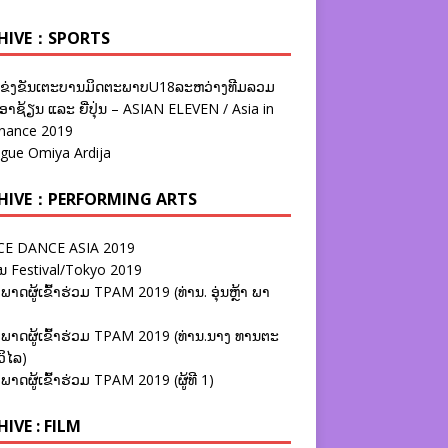
HIVE：SPORTS
ຂ່ງຂັນເຕະບານມິດຕະພາບU18ລະຫວ່າງທີມລວມ
າຊ້ຽນ ແລະ ຍີ່ປຸ່ນ – ASIAN ELEVEN / Asia in
nance 2019
ague Omiya Ardija
HIVE：PERFORMING ARTS
E DANCE ASIA 2019
ນ Festival/Tokyo 2019
ພາດຜູ້ເຂົ້າຮ່ວມ TPAM 2019 (ທ່ານ. ອຸ່ນຫຼ້າ ພາ
ພາດຜູ້ເຂົ້າຮ່ວມ TPAM 2019 (ທ່ານ.ນາງ ທານຕະ
ວິໄລ)
ພາດຜູ້ເຂົ້າຮ່ວມ TPAM 2019 (ຜູ້ທີ 1)
IVE : FILM