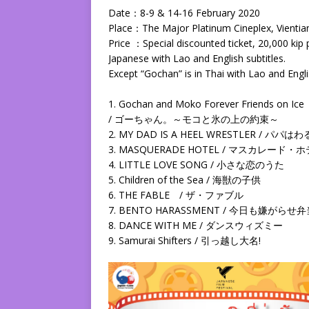
Date：8-9 & 14-16 February 2020
Place：The Major Platinum Cineplex, Vientian
Price ：Special discounted ticket, 20,000 kip p
Japanese with Lao and English subtitles.
Except “Gochan” is in Thai with Lao and Engli
1. Gochan and Moko Forever Friends on Ice
/ ゴーちゃん。～モコと氷の上の約束～
2. MY DAD IS A HEEL WRESTLER / 
3. MASQUERADE HOTEL / マスカレード・
4. LITTLE LOVE SONG / 小さな恋のうた
5. Children of the Sea / 海獣の子供
6. THE FABLE / ザ・ファブル
7. BENTO HARASSMENT / 今日も嫌がらせ
8. DANCE WITH ME / ダンスウィズミー
9. Samurai Shifters / 引っ越し大名!