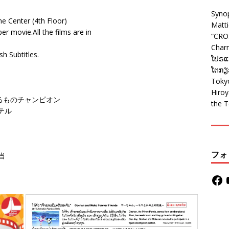
Syno
e Center (4th Floor)
Matt
er movie.All the films are in
“CRO
Charm
sh Subtitles.
ໂປຣແກ
ໂຕກຽວ
Tokyo
Hiro
パパはわるものチャンピオン
the T
ホテル
フォ
弁当