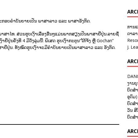
ARC
ງໝົດປະກອບຄຳບັນຍາຍເປັນ ພາສາລາວ ແລະ ພາສາອັງກິດ.
ການແ
ດາລາອ
ັນພາສາໄທ. ສ່ວນຮູບເງົາເລື່ອງອື່ນໆແມ່ນພາກສຽງເປັນພາສາຍີ່ປຸ່ນ.ລາຍຊື່່
Reso
ປຸ່ນຄັ້ງທີ 4 ມີດັ່ງລຸ່ມນີ້: ພິເສດ ຮູບເງົາກະຕຸນ”ໂກ້ຈັ່ງ ຫຼື Gochan”
J. Le
ຍີ່ປຸ່ນ. ທັງໝົດຮູບເງົາຈະມີຄຳບັນຍາຍເປັນພາສາລາວ ແລະ ອັງກິດ.
ARC
DANC
ງານບຸ
ບົດສຳ
ອຸດົມ)
ບົດສຳ
ວັນ ສີ
ບົດສຳ
ARCH