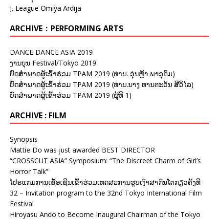
J. League Omiya Ardija
ARCHIVE：PERFORMING ARTS
DANCE DANCE ASIA 2019
ງານບຸນ Festival/Tokyo 2019
ບົດສຳພາດຜູ້ເຂົ້າຮ່ວມ TPAM 2019 (ທ່ານ. ອຸ່ນຫຼ້າ ພາອຸດົມ)
ບົດສຳພາດຜູ້ເຂົ້າຮ່ວມ TPAM 2019 (ທ່ານ.ນາງ ທານຕະວັນ ສີວິໄລ)
ບົດສຳພາດຜູ້ເຂົ້າຮ່ວມ TPAM 2019 (ຜູ້ທີ 1)
ARCHIVE : FILM
Synopsis
Mattie Do was just awarded BEST DIRECTOR
“CROSSCUT ASIA” Symposium: “The Discreet Charm of Girl’s
Horror Talk”
ໂປຣແກມການເຊື້ອເຊີນເຂົ້າຮ່ວມເທດສະການຮູບເງົາສາກົນໂຕກຽວຄັ້ງທີ
32 – Invitation program to the 32nd Tokyo International Film
Festival
Hiroyasu Ando to Become Inaugural Chairman of the Tokyo