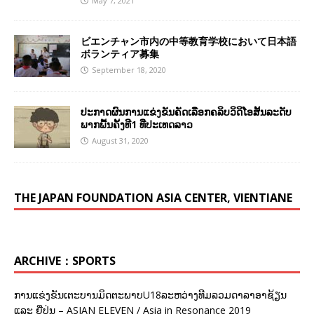
May 7, 2021
ビエンチャン市内の中等教育学校において日本語
ボランティア募集
September 18, 2020
ປະກາດຜົນການແຂ່ງຂັນຄັດເລືອກຄລິບວິດິໂອສັ້ນລະດັບ
ພາກພື້ນຄັ້ງທີ1 ທີ່ປະເທດລາວ
August 31, 2020
THE JAPAN FOUNDATION ASIA CENTER, VIENTIANE
ARCHIVE：SPORTS
ການແຂ່ງຂັນເຕະບານມິດຕະພາບU18ລະຫວ່າງທີມລວມດາລາອາຊ້ຽນ
ແລະ ຍີ່ປຸ່ນ – ASIAN ELEVEN / Asia in Resonance 2019