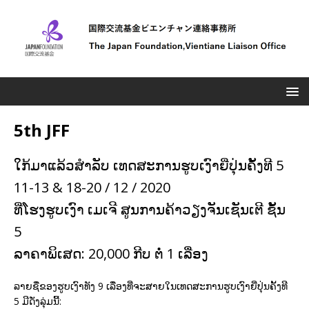
5th JFF
ໃກ້ມາແລ້ວສຳລັບ ເທດສະການຮູບເງົາຍີ່ປຸ່ນຄັ້ງທີ 5
11-13 & 18-20 / 12 / 2020
ທີ່ໂຮງຮູບເງົາ ເມເຈີ ສູນການຄ້າວຽງຈັນເຊັນເຕີ ຊັ້ນ
5
ລາຄາພິເສດ: 20,000 ກີບ ຕໍ່ 1 ເລື່ອງ
ລາຍຊື່່ຂອງຮູບເງົາທັງ 9 ເລື່່ອງທີ່ຈະສາຍໃນເທດສະການຮູບເງົາຍີ່ປຸ່ນຄັ້ງທີ
5 ມີດັ່ງລຸ່ມນີ້: