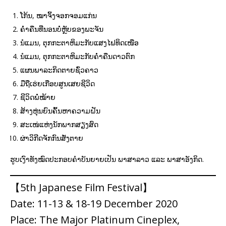
ໂກ້ນ, ໝາຈິ້ງຈອກຈອມແກ່ນ
ຄ່ຳຄືນທີ່ນອນບໍ່ຫຼັບຂອງພະຈັນ
ນໍແມນ, ຕຸກກະຕາຫິມະກັບແສງໄຟທິດເໜືອ
ນໍແມນ, ຕຸກກະຕາຫິມະກັບຄ່ຳຄືນດາວຕົກ
ແຜນພາລະກິດຕາຍຊົ່ວຄາວ
ມືຖືເຮ່ຍເກືອບສູນເສຍຊີວິດ
ຊີວິດພໍ່ໝ້າຍ
ສ້າງຫຸ່ນຍົນຄົ້ນຫາຄວາມຝັນ
ສະເໜ່ແຫ່ງນັກພາກສຽງສົດ
ຜ່າວິກີດຈັກກົນສັ່ງຕາຍ
ຮູບເງົາທັງໝົດປະກອບຄຳບັນຍາຍເປັນ ພາສາລາວ ແລະ ພາສາອັງກິດ.
【5th Japanese Film Festival】
Date: 11-13 & 18-19 December 2020
Place: The Major Platinum Cineplex,