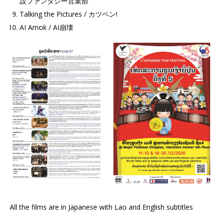
設ファンタジー営業部
Talking the Pictures / カツベン!
AI Amok / AI崩壊
All the films are in Japanese with Lao and English subtitles