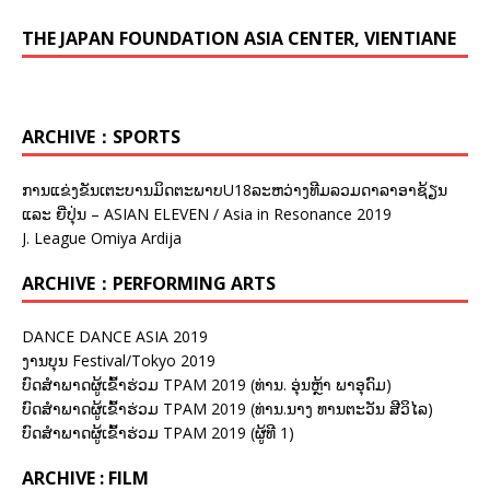
THE JAPAN FOUNDATION ASIA CENTER, VIENTIANE
ARCHIVE：SPORTS
ການແຂ່ງຂັນເຕະບານມິດຕະພາບU18ລະຫວ່າງທີມລວມດາລາອາຊ້ຽນ
ແລະ ຍີ່ປຸ່ນ – ASIAN ELEVEN / Asia in Resonance 2019
J. League Omiya Ardija
ARCHIVE：PERFORMING ARTS
DANCE DANCE ASIA 2019
ງານບຸນ Festival/Tokyo 2019
ບົດສຳພາດຜູ້ເຂົ້າຮ່ວມ TPAM 2019 (ທ່ານ. ອຸ່ນຫຼ້າ ພາອຸດົມ)
ບົດສຳພາດຜູ້ເຂົ້າຮ່ວມ TPAM 2019 (ທ່ານ.ນາງ ທານຕະວັນ ສີວິໄລ)
ບົດສຳພາດຜູ້ເຂົ້າຮ່ວມ TPAM 2019 (ຜູ້ທີ 1)
ARCHIVE : FILM