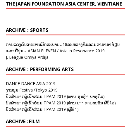
THE JAPAN FOUNDATION ASIA CENTER, VIENTIANE
ARCHIVE：SPORTS
ການແຂ່ງຂັນເຕະບານມິດຕະພາບU18ລະຫວ່າງທີມລວມດາລາອາຊ້ຽນ
ແລະ ຍີ່ປຸ່ນ – ASIAN ELEVEN / Asia in Resonance 2019
J. League Omiya Ardija
ARCHIVE：PERFORMING ARTS
DANCE DANCE ASIA 2019
ງານບຸນ Festival/Tokyo 2019
ບົດສຳພາດຜູ້ເຂົ້າຮ່ວມ TPAM 2019 (ທ່ານ. ອຸ່ນຫຼ້າ ພາອຸດົມ)
ບົດສຳພາດຜູ້ເຂົ້າຮ່ວມ TPAM 2019 (ທ່ານ.ນາງ ທານຕະວັນ ສີວິໄລ)
ບົດສຳພາດຜູ້ເຂົ້າຮ່ວມ TPAM 2019 (ຜູ້ທີ 1)
ARCHIVE : FILM