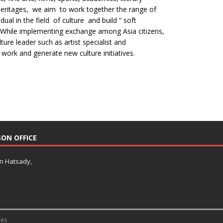
 heritages, we aim to work together the range of
ual in the field of culture and build “ soft
. While implementing exchange among Asia citizens,
ure leader such as artist specialist and
 work and generate new culture initiatives.
SON OFFICE
an Hatsady,
es