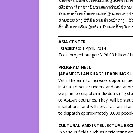
ຂະຫຍາຍຂອບເຂດການແລກປ່ຽນພາຍໃນອາຊີ
ເພື່ອສ້າງ “ໂຄງລ່າງພື້ນຖານທາງດ້ານບໍລິ
ໃນຂະນະທີ່ດຳເນີນການແລກປ່ຽນລະຫວ່າງປ
ຂ່າຍລະຫວ່າງ ຜູ້ທີ່ມີຄວາມກ້າວໜ້າທາງ ວັດ
ສົ່ງເສີມການເຮັດວຽກຮ່ວມກັນແລະສ້າງວັດທ
ASIA CENTER
Established: 1 April, 2014
Total project budget: ¥ 20.03 billion (
PROGRAM FIELD
JAPANESE-LANGUAGE LEARNING SU
With the aim to increase opportunitie
in Asia to better understand one anoth
we plan to dispatch individuals (e.g s
to ASEAN countries. They will be stat
institutions and will serve as assista
to dispatch approximately 3,000 peopl
CULTURAL AND INTELLECTUAL EX
In various fields such as performing arts