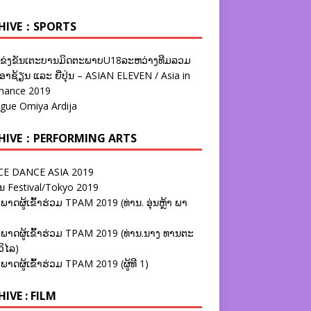
HIVE：SPORTS
ຂ່ງຂັນເຕະບານມິດຕະພາບU18ລະຫວ່າງທີມລວມ
າຊ້ຽນ ແລະ ຍີ່ປຸ່ນ – ASIAN ELEVEN / Asia in
nance 2019
ague Omiya Ardija
HIVE：PERFORMING ARTS
E DANCE ASIA 2019
ນ Festival/Tokyo 2019
ພາດຜູ້ເຂົ້າຮ່ວມ TPAM 2019 (ທ່ານ. ອຸ່ນຫຼ້າ ພາ
ພາດຜູ້ເຂົ້າຮ່ວມ TPAM 2019 (ທ່ານ.ນາງ ທານຕະ
ວິໄລ)
ພາດຜູ້ເຂົ້າຮ່ວມ TPAM 2019 (ຜູ້ທີ 1)
IVE : FILM