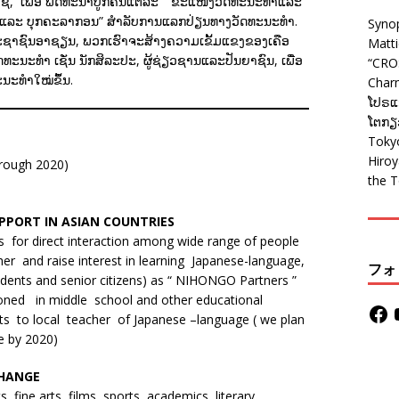
, ເພື່ອ ພັດທະນາບູກຄົນແຕ່ລະ ຂະແໜງວັດທະນະທຳແລະ
ຫານ ແລະ ບຸກຄະລາກອນ” ສຳລັບການແລກປ່ຽນທາງວັດທະນະທຳ.
Syno
ະຊາຊົນອາຊຽນ, ພວກເຮົາຈະສ້າງຄວາມເຂັ້ມແຂງຂອງເຄືອ
Matt
ທະນະທຳ ເຊັ່ນ ນັກສິລະປະ, ຜູ້ຊ່ຽວຊານແລະປັນຍາຊົນ, ເພື່ອ
“CRO
ະນະທຳໃໝ່ຂຶ້ນ.
Charm
ໂປຣແກ
ໂຕກຽວ
Tokyo
Hiro
through 2020)
the T
PPORT IN ASIAN COUNTRIES
s for direct interaction among wide range of people
er and raise interest in learning Japanese-language,
フォ
tudents and senior citizens) as “ NIHONGO Partners ”
ioned in middle school and other educational
nts to local teacher of Japanese –language ( we plan
e by 2020)
CHANGE
, fine arts, films, sports, academics, literary