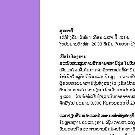
ສູນອາຊີ
ໄດ້ກໍ່ຕັ້ງຂຶ້ນ: ວັນທີ 1 ເດືອນ ເມສາ ປີ 2014.
ງົບປະມານທັງໝົດ: 20.03 ຕື້ເຢັນ (ຈົນຮອດ 
ເນື້ອໃນໂຄງການ
ສະໜັບສະໜູນການສຶກສາພາສາຍີ່ປຸ່ນ
ໃນບັ
ເພື່ອແນໃສ່ເພີ່ມໂອກາດສຳລັບການປະຕິສຳພັ
ໃຫ້ເຂົ້າໃຈຜູ້ອື່ນດີຂຶ້ນ ແລະ ຍົກສູງ ຄວາ
ຜູ້ຊ່ວຍສອນພາສາຍີ່ປຸ່ນທັງສອງໄວ (ເຊັ່ນ ນັ
ບັນດາປະເທດໃນອາຊຽນ. ເຂົາເຈົ້າຈະໄປປະຈ
ໆ ແລະ ຮັບໜ້າທີ່ເປັນຜູ້ຊ່ວຍບັນດາອາຈານສ
ຈັດສົ່ງໄປ ປະມານ 3,000 ຄົນກ່ອນຮອດ ປີ 20
ແລກປ່ຽນສິລະປະແລະວັດທະນະທຳທັງສອງທິ
ໃນຫຼາກຫຼາຍຂະແໜງການ ເຊັ່ນ ການສະແດງສິລະ
ວັນນະຄະດີ ແລະ ການອານຸລັກມໍລະດົກ ທາງວ