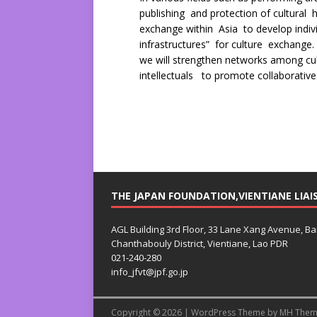
publishing and protection of cultural
exchange within Asia to develop individ
infrastructures” for culture exchange
we will strengthen networks among cult
intellectuals to promote collaborative
THE JAPAN FOUNDATION,VIENTIANE LIAI
AGL Building 3rd Floor, 33 Lane Xang Avenue, B
Chanthabouly District, Vientiane, Lao PDR
021-240-280
info_jfvt@jpf.go.jp
Copyright © 2026 | WordPress Theme by
MH Them