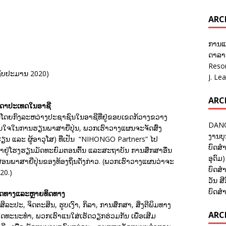
ARC
ການແ
ດາລາອ
Reso
ປີງົບປະມານ 2020)
J. Le
ARC
ນດາປະເທດໃນອາຊີ
ນໂດຍກົງລະຫວ່າງປະຊາຊົນໃນອາຊີທີ່ຢູ່ຂອບເຂດກ້ວາງຂວາງ
DANC
ມສົນໃຈໃນການຮຽນພາສາຍີ່ປຸ່ນ, ພວກເຮົາວາງແຜນຈະຈັດສົ່ງ
ງານບຸ
ກຮຽນ ແລະ ຜູ້ອາວຸໂສ) ທີ່ເປັນ “NIHONGO Partners” ໄປ
ບົດສຳ
ຳຢູ່ໂຮງຮຽນມັດທະຍົມຕອນຕົ້ນ ແລະສະຖາບັນ ການສຶກສາອື່ນ
ອຸດົມ)
ອນພາສາຍີ່ປຸ່ນຂອງທ້ອງຖິ່ນດັ່ງກ່າວ. (ພວກເຮົາວາງແຜນວ່າຈະ
ບົດສຳ
20.)
ວັນ ສີ
ບົດສຳ
ດທາງແລະຫຼາຍທິດທາງ
ປະ, ຈິດຕະສິນ, ຮູບເງົາ, ກິລາ, ການສຶກສາ, ສິ່ງຕີພິມທາງ
ARCH
ັດທະນະທຳ, ພວກເຮົາແນໃສ່ເຮັດວຽກຮ່ວມກັນ ເພື່ອເສີມ