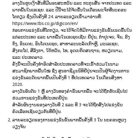
ລາງວັນຮູບເງົາສັ້ນທີ່ມີພອນສະຫວັນ ແລະ ກະຕຸນສັ້ນ ຈາກປະເທດ ແລະ
ພາກພື້ນໃນເອເຊຍ. ແລະ ປີນີ້ຈະໄດ້ຈັດຂື້ນໃນເດືອນພະຈິກທີ່ນະຄອນ
ໂຕກຽວ ຊຶ່ງເປັນຄັ້ງທີ 24. ລາຍລະອຽດເຂົ້າມາອ່ານທີ່:
https://www.tbs.co.jp/digicon/en/
ກ່ອນການແຂ່ງຂັນທີ່ໂຕກຽວ, ຈະໄດ້ຈັດໃຫ້ມີການແຂ່ງຂັນຂັ້ນເຂດຂື້ນໃນ
ແຕ່ລະປະເທດ ແລະ ພາກພື້ນໃນເອເຊຍເຊັ່ນ: ຍີ່ປຸ່ນ, ກຳປູເຈຍ, ຈີນ, ຮົງ
ກົງ, ອິນເດຍ, ອິນໂດເນເຊຍ, ສາທາລະນະລັດເກົາຫຼີ, ມະເລເຊຍ,
ສິງກະໂປ, ສີລັງກາ, ໃຕ້ຫວັນ, ໄທ, ອຸດເບກິດສະຖານ, ຫວຽດນາມ,
ແລະ ປະເທດລາວ.
ຄັ້ງນີ້ຈະເປັນຄັ້ງທຳອິດສຳລັບປະເທດລາວທີ່ຈະເຂົ້າຮ່ວມໃນນາມ
ສະມາຊິກພາກພື້ນໃໝ່ ຊຶ່ງ ສູນອາຊີມູນນິທິຍີ່ປຸ່ນຈະເປັນຜູ້ຈັດງານການ
ແຂ່ງຂັນລະດັບພາກພື້ນເປັນຄັ້ງທີ 1 ທີ່ປະເທດລາວ ໃນເດືອນສິງຫາ
2020.
ລາງວັນອັນດັບ 1 ຫຼື ລາງວັນທອງຄຳຂັ້ນພາກພື້ນ ຈະໄດ້ຖືກຮັບເຊີນໄປ
ຮ່ວມການແຂ່ງຂັນທີ່ປະເທດຍີ່ປຸ່ນ.
ສໍຳລັບຜົນງານຂອງລາງວັນທີ 2 ແລະ ທີ 3 ຈະໄດ້ຖືກສົ່ງໄປແຂ່ງຂັນ
ຄັດເລືອກເຊັ່ນດຽວກັນທີ່ຍີ່ປຸ່ນ.
ລາຍລະອຽດຂອງການແຂ່ງຂັນຂັ້ນພາກພື້ນຄັ້ງທີ 3 ໃນ ນະຄອນຫຼວງ
ວຽງຈັນ