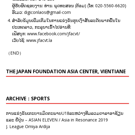
ຜູ້ຮັບຜິດຊອບງານ: ທ່ານ. ພຸດທະສອນ (ຕ້ອມ) (ໂທ: 020-5560-6620)
ອີເມວ: digiconlaos@gmail-com
ສຳລັບຂ້ມູນເພີ່ມເຕີມໃນການແຂ່ງຂັນຮູບເງົາສັ້ນລະດັບພາກພື້ນໃນ
ປະເທດລາວ, ກະລຸນາເຂົ້າໄປອ່ານທີ:
ເຟັສບຸກ: www.facebook.com/jfacvt/
ເວັບໄຊ້: www.jfacvt.la
（END）
THE JAPAN FOUNDATION ASIA CENTER, VIENTIANE
ARCHIVE：SPORTS
ການແຂ່ງຂັນເຕະບານມິດຕະພາບU18ລະຫວ່າງທີມລວມດາລາອາຊ້ຽນ
ແລະ ຍີ່ປຸ່ນ – ASIAN ELEVEN / Asia in Resonance 2019
J. League Omiya Ardija