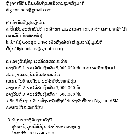
ຫຼັງຈາກທີ່ຕື່ມຂໍ້ມູນຄົບຖ້ວນແລ້ວກະລຸນາສົ່ງມາທີ່
digiconlaos@gmail.com
(4) ກຳນົດສົ່ງຮູບເງົາສັ້ນ
a. ປິດຮັບສະໝັກວັນທີ 15 ສິງຫາ 2022 ເວລາ 15:00 (ທ່ານສາມາດສົ່ງໄດ້
ກ່ອນມື້ປິດຮັບສະໝັກ)
b. ນຳໃຊ້ Google Drive ເພື່ອສົ່ງຄລິບໃຫ້ ສູນອາຊີ ມູນນິທິ
ຍີ່ປຸ່ນ(
digiconlaos@gmail.com
)
(5) ລາງວັນຜູ້ຊະນະເລີດແຕ່ລະລະດັບ
ລາງວັນທີ 1: ຈະໄດ້ຮັບເງິນສົດ 5,000,000 ກີບ ແລະ ຈະຖືກເຊີນໄປ
ຮ່ວມງານແຂ່ງຂັນຄັດຮອບລະດັບ
ເອເຊຍໃນທ້າຍເດືອນ ພະຈິກທີ່ປະເທດຍີ່ປຸ່ນ
ລາງວັນທີ 2: ຈະໄດ້ຮັບເງິນສົດ 3,000,000 ກີບ
ລາງວັນທີ 3: ຈະໄດ້ຮັບເງິນສົດ 1,500,000 ກີບ
# ທັງ 3 ຜົນງານຂ້າງເທິງຈະຖືກສົ່ງຕໍ່ໄປແຂ່ງຂັນທີ່ງານ Digicon ASIA
Award ທີ່ປະເທດຍີ່ປຸ່ນ.
ຂໍ້ມູນຂອງຜູ້ຈັດງານຄັ້ງນີ້:
ສູນອາຊີ ມູນນິທິຍີ່ປຸ່ນ ປະຈຳນະຄອນຫຼວງ
ໂທລະສັບ: 021-240-280