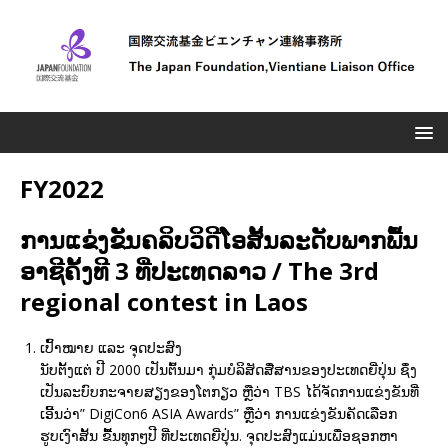
FY2022
ການແຂ່ງຂັນຄລິບວິດີໂອສັ້ນລະດັບພາກພື້ນ
ອາຊີຄັ້ງທີ 3 ທີ່ປະເທດລາວ / The 3rd
regional contest in Laos
ເປົ້າໝາຍ ແລະ ຈຸດປະສົງ
ນັບຕັ້ງແຕ່ ປີ 2000 ເປັນຕົ້ນມາ ກຸ່ມບໍລິສັດສື່ສານຂອງປະເທດຍີ່ປຸ່ນ ຊຶ່ງ
ເປັນລະບົບກະຈາຍສຽງຂອງໂຕກຽວ ຫຼືວ່າ TBS ໄດ້ຈັດການແຂ່ງຂັນທີ່
ເອີ້ນວ່າ” DigiCon6 ASIA Awards” ຫຼືວ່າ ການແຂ່ງຂັນຄັດເລືອກ
ຮູບເງົາສັ້ນ ຂື້້ນທຸກໆປີ ທີ່ປະເທດຍີ່ປຸ່ນ. ຈຸດປະສົງແມ່ນເພື່ອຊອກຫາ