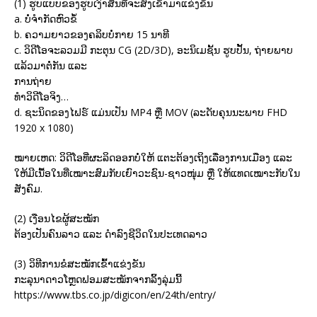
(1) ຮູບແບບຂອງຮູບເງົາສັ້ນທີ່ຈະສົ່ງເຂົ້າມາແຂ່ງຂັນ
a. ບໍ່ຈຳກັດຫົວຂໍ້
b. ຄວາມຍາວຂອງຄລິບບໍ່ກາຍ 15 ນາທີ
c. ວິດີໂອຈະລວມມີ ກະຕຸນ CG (2D/3D), ອະນິເມຊັ້ນ ຮູບປັ້ນ, ຖ່າຍພາບ
ແລ້ວມາຕໍ່ກັນ ແລະ
ການຖ່າຍ
ທຳວິດີໂອຈິງ…
d. ຊະນິດຂອງໄຟຣ໌ ແມ່ນເປັນ MP4 ຫຼື MOV (ລະດັບຄຸນນະພາບ FHD
1920 x 1080)
ໝາຍເຫດ: ວິດີໂອທີ່ຜະລິດອອກບໍ່ໃຫ້ ແຕະຕ້ອງເຖິງເລື່ອງການເມືອງ ແລະ
ໃຫ້ມີເນື້ອໃນທີ່ເໝາະສົມກັບເຍົາວະຊົນ-ຊາວໜຸ່ມ ຫຼື ໃຫ້ແທດເໝາະກັບໃນ
ສັງຄົມ.
(2) ເງືອນໄຂຜູ້ສະໝັກ
ຕ້ອງເປັນຄົນລາວ ແລະ ດຳລົງຊີວິດໃນປະເທດລາວ
(3) ວິທີການຂໍສະໝັກເຂົ້າແຂ່ງຂັນ
ກະລຸນາດາວໂຫຼດຟອມສະໝັກຈາກລິ້ງລຸ່ມນີ້
https://www.tbs.co.jp/digicon/en/24th/entry/