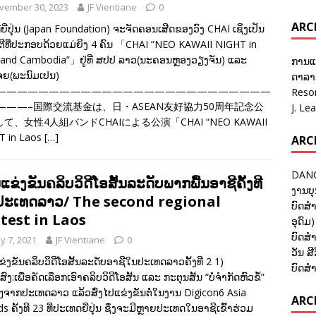
vember 30, 2023
JF Vientiane
0
ARC
ທີຍີ່ປຸ່ນ (Japan Foundation) ຈະຈັດຄອນເສີດຂອງວົງ CHAI ເຊິ່ງເປັນ
ນຕີທີ່ປະກອບດ້ວຍແມ່ຍິງ 4 ຄົນ 「CHAI “NEO KAWAII NIGHT in
and Cambodia”」ຢູ່ທີ່ ສປປ ລາວ(ນະຄອນຫຼອງວຽງຈັນ) ແລະ
ການແ
ຈຍ(ພະນົມເປນ)
ດາລາອ
——————————————————————————
Reso
———–国際交流基金は、日・ASEAN友好協力50周年記念公
J. Le
て、女性4人組バンドCHAIによる公演「CHAI “NEO KAWAII
T in Laos
[…]
ARC
DANC
ຂ່ງຂັນຄລິບວິດີໂອສັ້ນລະດັບພາກພື້ນອາຊີຄັ້ງທີ
ງານບຸ
ີ່ປະເທດລາວ/ The second regional
ບົດສຳ
test in Laos
ອຸດົມ)
ບົດສຳ
y 7, 2021
JF Vientiane
0
ວັນ ສີ
່ງຂັນຄລິບວິດີໂອສັ້ນລະດັບອາຊີໃນປະເທດລາວຄັ້ງທີ 2 1)
ບົດສຳ
ົງ:ເພື່ອຄັດເລືອກເອົາຄລິບວິດີໂອສັ້ນ ແລະ ກະຕຸນສັ້ນ “ບໍ່ຈຳກັດຫົວຂໍ້”
ັ່ນໆຈາກປະເທດລາວ ແລ້ວສົ່ງໄປແຂ່ງຂັນຕໍ່ໃນງານ Digicon6 Asia
ARCH
s ຄັ້ງທີ 23 ທີ່ປະເທດຍີ່ປຸ່ນ ຊຶ່ງຈະມີຫຼາຍປະເທດໃນອາຊີເຂົ້າຮ່ວມ