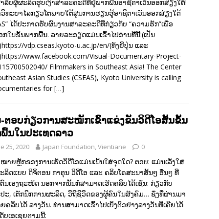
ຳລັບຜູ້ຜະລິດຮູບເງົາສາລະຄະດີທີ່ຢູ່ພາກພື້ນອາຊີຕາເວັນອອກສ່ຽງໃຕ້!
ວິທະຍາໄລກຽວໂຕພາຍໃຕ້ສູນການຮຽນຮູ້ອາຊີຕາເວັນອອກສ່ຽງໃຕ້
S” ໄດ້ປະກາດຮັບຜົນງານສາລະຄະດີທີ່ກ່ຽວກັບ “ຄວາມຮັກ”ເພື່ອ
ືອກໃນຂັ້ນພາກພື້ນ. ລາຍລະອຽດແມ່ນເຂົ້າໄປອ່ານທີ່ນີ້:(ເປັນ
)https://vdp.cseas.kyoto-u.ac.jp/en/(ທັງຍີ່ປຸ່ນ ແລະ
ດ)https://www.facebook.com/Visual-Documentary-Project-
15700502040/ Filmmakers in Southeast Asia! The Center
outheast Asian Studies (CSEAS), Kyoto University is calling
ocumentaries for
[…]
-ຕອບກ່ຽວການສະໝັກເຂົ້າແຂ່ງຂັນວິດີໂອສັ້ນຂັ້ນ
ພື້ນໃນປະເທດລາວ
e 25, 2020
Japan Foundation, Vientiane
0
ົ້າໝາຍຫຼັກຂອງການເຮັດວິດີໂອແມ່ນເນັ້ນໃສ່ຈຸດໃດ? ຕອບ: ແມ່ນເລັ່ງໃສ່
ລິດແບບ ດິຈິຕອນ ກາຕຸນ ວິດີໂອ ແລະ ຄລິບໂຄສະນາສັ້ນໆ ອື່ນໆ ທີ່
າຕົນເອງຖະໜັດ ນອກຈາກນັ້ນກໍ່ສາມາດເຮັດຄລິບໄດ້ເຊັ່ນ: ກ່ຽວກັບ
ປະ, ເຕັກນິກການຜະລິດ, ວິຖີຊີວິດຂອງຜູ້ຄົນໃນສັງຄົມ… ຊຶ່ງທີ່ຜ່ານມາ
ຼາຍຄລິບໄດ້ ລາງວັນ. ທ່ານສາມາດເຂົ້າໄປເບິ່ງຕົວຢ່າງລາງວັນທີ່ເຄີຍໄດ້
ດັບເອເຊຍຕາມນີ້: