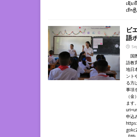
ເຊັ່ນ:
ເກົາຫ
ビ
語
Se
国際
語教
地日
ント
る方
事項
（金
ます。 
uri=u
申込
http
gokc
【問