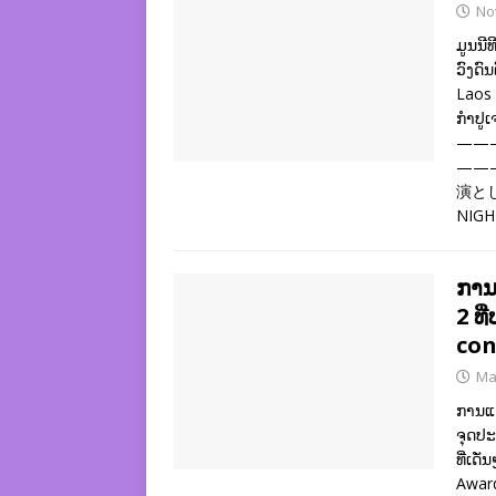
No
ມູນນີ
ວົງດົ
Laos 
ກຳປູເ
——
——
演とし
NIGH
ການແ
2 ທ
con
Ma
ການແຂ
ຈຸດປະສ
ທີ່ເດ
Award