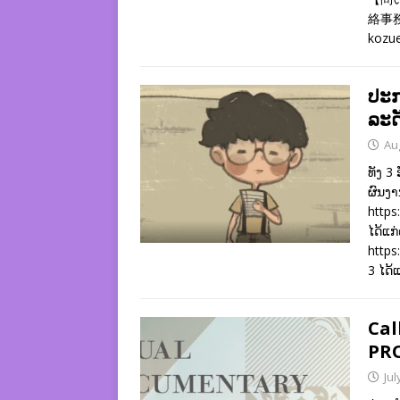
絡事務
kozu
ປະກ
ລະດ
Au
ທັງ 3
ຜົນງາ
https
ໄດ້ແກ່
https
3 ໄດ້ແ
Cal
PRO
Jul