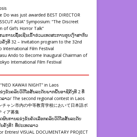
psis
ie Do was just awarded BEST DIRECTOR
SSCUT ASIA” Symposium: “The Discreet
 of Girl’s Horror Talk”
ມການເຊື້ອເຊີນເຂົ້າຮ່ວມເທດສະການຮູບເງົາສາກົນ
ຄັ້ງທີ 32 – Invitation program to the 32nd
 International Film Festival
yasu Ando to Become Inaugural Chairman of
okyo International Film Festival
 “NEO KAWAII NIGHT” in Laos
່ງຂັນຄລິບວິດີໂອສັ້ນລະດັບພາກພື້ນອາຊີຄັ້ງທີ 2 ທີ່
ລາວ/ The second regional contest in Laos
ンチャン市内の中等教育学校において日本語ボ
ティア募集
ຜົນການແຂ່ງຂັນຄັດເລືອກຄລິບວິດິໂອສັ້ນລະດັບ
້ນຄັ້ງທີ1 ທີ່ປະເທດລາວ
 for Entries! VISUAL DOCUMENTARY PROJECT