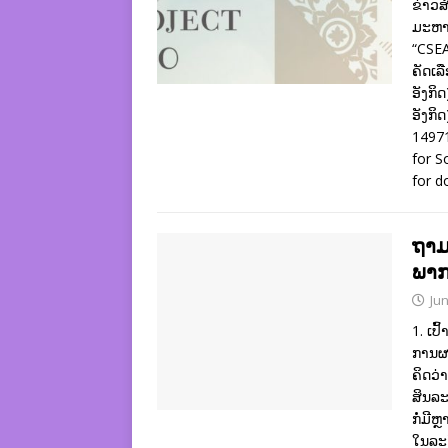
ຂ່າວສ
ມະຫາ
“CSEA
ຄັດເລ
ອັງກິດ
ອັງກິ
14971
for S
for d
ຖາມ
ພາກ
Jun
1. ເປ
ການຜະ
ຄິດວ່
ສິນລະ
ກໍ່ມີຫ
ໃນລະ