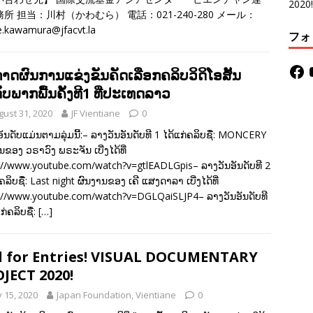
2020!
所 担当：川村（かわむら） 電話：021-240-280 メール：
e.kawamura@jfacvt.la
フォ
າດຜົນການແຂ່ງຂັນຄັດເລືອກຄລິບວິດິໂອສັ້ນ
ັບພາກພື້ນຄັ້ງທີ1 ທີ່ປະເທດລາວ
gust 31, 2020
JF Vientiane
0
 ອັນດັບແມ່ນຕາມລຸ່ມນີ້:– ລາງວັນອັນດັບທີ 1 ໄດ້ແກ່ຄລິບຊື່: MONCERY
ນຂອງ ວຣາວົງ ພຣະຈັນ ເບີ່ງໄດ້ທີ່
://www.youtube.com/watch?v=gtlEADLGpis– ລາງວັນອັນດັບທີ 2
ຄລິບຊື່່: Last night ຜົນງານຂອງ ເຄີ ແສງດາລາ ເບີ່ງໄດ້ທີ່
://www.youtube.com/watch?v=DGLQaiSLJP4– ລາງວັນອັນດັບທີ
ກ່ຄລິບຊື່:
[…]
l for Entries! VISUAL DOCUMENTARY
JECT 2020!
y 15, 2020
Japan Foundation, Vientiane
0