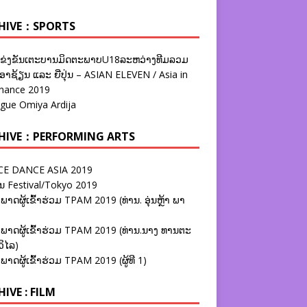
HIVE：SPORTS
ຂ່ງຂັນເຕະບານມິດຕະພາບU18ລະຫວ່າງທີມລວມ
າຊ້ຽນ ແລະ ຍີ່ປຸ່ນ – ASIAN ELEVEN / Asia in
nance 2019
ague Omiya Ardija
HIVE：PERFORMING ARTS
E DANCE ASIA 2019
ນ Festival/Tokyo 2019
ພາດຜູ້ເຂົ້າຮ່ວມ TPAM 2019 (ທ່ານ. ອຸ່ນຫຼ້າ ພາ
ພາດຜູ້ເຂົ້າຮ່ວມ TPAM 2019 (ທ່ານ.ນາງ ທານຕະ
ວິໄລ)
ພາດຜູ້ເຂົ້າຮ່ວມ TPAM 2019 (ຜູ້ທີ 1)
IVE : FILM