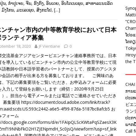
ຍີ່ປຸ່ນ, ກຳປູເຈຍ, ຈີນ, ຮົງກົງ, ອິນເດຍ, ອິນໂດເນເຊຍ, ສາທາລະນະລັດ
Syno
ຼີ, ມົງໂກນ, ມະເລເຊຍ, ສິງກະໂປ,
[…]
Matt
“CRO
Charm
エンチャン市内の中等教育学校において日本
ໂປຣແກ
ボランティア募集
ໂຕກຽວ
ptember 18, 2020
JF Vientiane
0
Tokyo
Hiro
交流基金アジアセンタービエンチャン連絡事務所では、日本
the T
育を導入しているビエンチャン市内の公立中等教育学校にて現
本語教師や日本語学習者のパートナーとして、授業のアシスタ
や会話の相手が出来る方を募集しております。 ご興味のあ
は、下記の募集要項をご覧いただき、お申込みフォームに必要
CHAI
を入力して登録をお願いします（締切：2020年9月25日
ການແຂ
））。担当から電子メールまたは電話でご連絡させていただき
ປະເທດ
募集要項 https://documentcloud.adobe.com/link/track?
ビエ
rn:aaid:scds:US:593c2442-a6e5-4f99-87da-5187bc8afcb5 お
ラン
みフォーム
ປະກາດ
s://docs.google.com/forms/d/e/1FAIpQLScKWtaPqSZaesX3K
ພາກພື
Zmf19NNbFkO2H1ZJENpmdH_Sc0jsQ/viewform?usp=sf_link
Call
い合わせ先】 国際交流基金アジアセンター ビエンチャン連