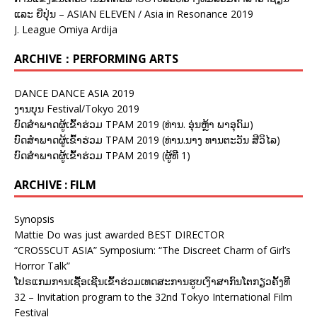
ແລະ ຍີ່ປຸ່ນ – ASIAN ELEVEN / Asia in Resonance 2019
J. League Omiya Ardija
ARCHIVE：PERFORMING ARTS
DANCE DANCE ASIA 2019
ງານບຸນ Festival/Tokyo 2019
ບົດສຳພາດຜູ້ເຂົ້າຮ່ວມ TPAM 2019 (ທ່ານ. ອຸ່ນຫຼ້າ ພາອຸດົມ)
ບົດສຳພາດຜູ້ເຂົ້າຮ່ວມ TPAM 2019 (ທ່ານ.ນາງ ທານຕະວັນ ສີວິໄລ)
ບົດສຳພາດຜູ້ເຂົ້າຮ່ວມ TPAM 2019 (ຜູ້ທີ 1)
ARCHIVE : FILM
Synopsis
Mattie Do was just awarded BEST DIRECTOR
“CROSSCUT ASIA” Symposium: “The Discreet Charm of Girl’s
Horror Talk”
ໂປຣແກມການເຊື້ອເຊີນເຂົ້າຮ່ວມເທດສະການຮູບເງົາສາກົນໂຕກຽວຄັ້ງທີ
32 – Invitation program to the 32nd Tokyo International Film
Festival