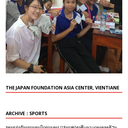
THE JAPAN FOUNDATION ASIA CENTER, VIENTIANE
ARCHIVE：SPORTS
ການແຂ່ງຂັນເຕະບານມິດຕະພາບU18ລະຫວ່າງທີມລວມດາລາອາຊ້ຽນ