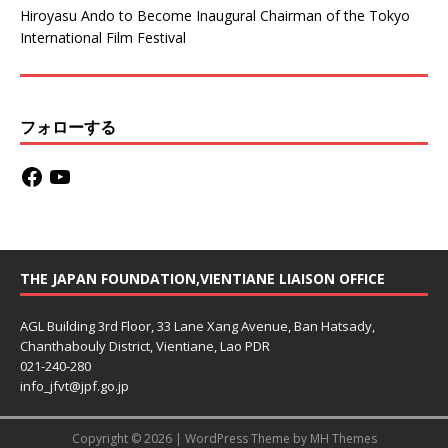
Hiroyasu Ando to Become Inaugural Chairman of the Tokyo
International Film Festival
フォローする
THE JAPAN FOUNDATION,VIENTIANE LIAISON OFFICE
AGL Building 3rd Floor, 33 Lane Xang Avenue, Ban Hatsady,
Chanthabouly District, Vientiane, Lao PDR
021-240-280
info_jfvt@jpf.go.jp
Copyright © 2026 | WordPress Theme by
MH Themes