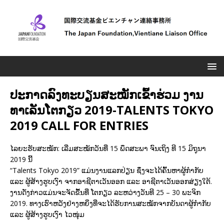
ປະກາດລົງທະບຽນສະໝັກເຂົ້າຮ່ວມ ງານ
ທາເລັນໂຕກຽວ 2019-TALENTS TOKYO
2019 CALL FOR ENTRIES
ໄລຍະຮັບສະໝັກ: ເລີ່ມສະໝັກວັນທີ່ 15 ພຶດສະພາ ຈົນເຖິງ ທີ 15 ມິຖຸນາ
2019 ນີ້
“Talents Tokyo 2019” ແມ່ນງານແລກປ່ຽນ ຊຶ່ງຈະໄດ້ຄົ້ນຫາຜູ້ກໍາກັບ
ແລະ ຜູ້ສ້າງຮູບເງົາ ຈາກອາຊີຕາເວັນອອກ ແລະ ອາຊີຕາເວັນອອກສ່ຽງໃຕ້.
ງານດັ່ງກ່າວແມ່ນຈະຈັດຂື້ນທີ່ ໂຕກຽວ ລະຫວ່າງວັນທີ 25 – 30 ພະຈິກ
2019. ທາງເຮົາຫວັງຢ່າງຫຍິ່ງທີ່ຈະໄດ້ຮັບການສະໝັກຈາກບັນດາຜູ້ກໍາກັບ
ແລະ ຜູ້ສ້າງຮູບເງົາ ໄວໜຸ່ມ