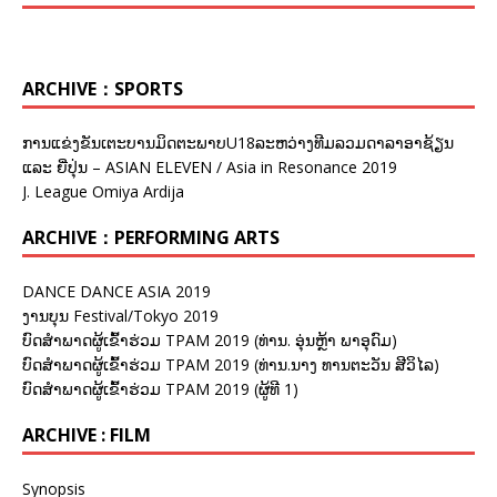
ARCHIVE：SPORTS
ການແຂ່ງຂັນເຕະບານມິດຕະພາບU18ລະຫວ່າງທີມລວມດາລາອາຊ້ຽນ
ແລະ ຍີ່ປຸ່ນ – ASIAN ELEVEN / Asia in Resonance 2019
J. League Omiya Ardija
ARCHIVE：PERFORMING ARTS
DANCE DANCE ASIA 2019
ງານບຸນ Festival/Tokyo 2019
ບົດສຳພາດຜູ້ເຂົ້າຮ່ວມ TPAM 2019 (ທ່ານ. ອຸ່ນຫຼ້າ ພາອຸດົມ)
ບົດສຳພາດຜູ້ເຂົ້າຮ່ວມ TPAM 2019 (ທ່ານ.ນາງ ທານຕະວັນ ສີວິໄລ)
ບົດສຳພາດຜູ້ເຂົ້າຮ່ວມ TPAM 2019 (ຜູ້ທີ 1)
ARCHIVE : FILM
Synopsis