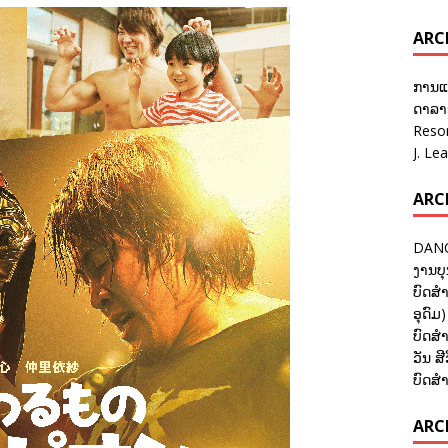
ARC
ການແ
ດາລາອ
Reso
J. Le
ARC
DANC
ງານບຸ
ບົດສຳ
ອຸດົມ)
ບົດສຳ
ວັນ ສີ
ບົດສຳ
ARCH