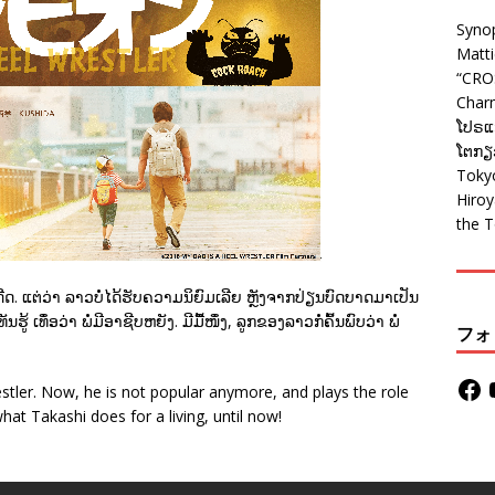
Syno
Matt
“CRO
Charm
ໂປຣແກ
ໂຕກຽວ
Tokyo
Hiro
the T
ດີດ. ແຕ່ວ່າ ລາວບໍ່ໄດ້ຮັບຄວາມນິຍົມເລີຍ ຫຼັງຈາກປ່ຽນບົດບາດມາເປັນ
ູ້ ເທຶ່ອວ່າ ພໍ່ມີອາຊີບຫຍັງ. ມີມື້ໜຶ່ງ, ລູກຂອງລາວກໍ່ຄົ້ນພົບວ່າ ພໍ່
フォ
tler. Now, he is not popular anymore, and plays the role
what Takashi does for a living, until now!