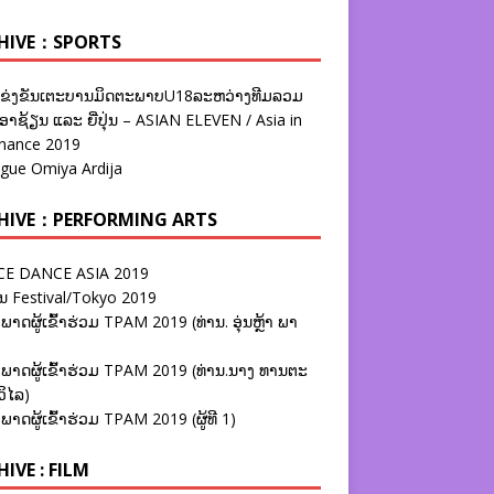
HIVE：SPORTS
ຂ່ງຂັນເຕະບານມິດຕະພາບU18ລະຫວ່າງທີມລວມ
າຊ້ຽນ ແລະ ຍີ່ປຸ່ນ – ASIAN ELEVEN / Asia in
nance 2019
ague Omiya Ardija
HIVE：PERFORMING ARTS
E DANCE ASIA 2019
ນ Festival/Tokyo 2019
ພາດຜູ້ເຂົ້າຮ່ວມ TPAM 2019 (ທ່ານ. ອຸ່ນຫຼ້າ ພາ
ພາດຜູ້ເຂົ້າຮ່ວມ TPAM 2019 (ທ່ານ.ນາງ ທານຕະ
ວິໄລ)
ພາດຜູ້ເຂົ້າຮ່ວມ TPAM 2019 (ຜູ້ທີ 1)
IVE : FILM