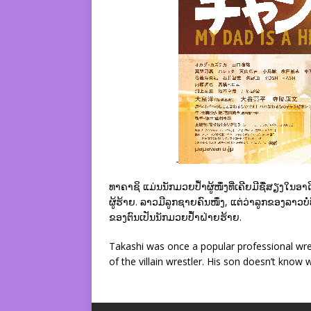
ທາຄາຊິ ແມ່ນນັກມວຍປ້ຳຜູ້ໜຶ່ງທີ່ເຄີຍມີຊື່ສຽງໃນອາ
ຜູ້ຮ້າຍ. ລາວມີລູກຊາຍຄົນໜຶ່ງ, ແຕ່ວ່າລູກຂອງລາວບໍ່ທັນຮ
ຂອງຕົນເປັນນັກມວຍປ້ຳຝ່າຍຮ້າຍ.
Takashi was once a popular professional wres
of the villain wrestler. His son doesn’t know 