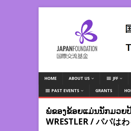
HOME
ABOUT US
JFF
PAST EVENTS
GRANTS
HO
ພໍ່ຂອງຂ້ອຍແມ່ນນັກມວຍປ
WRESTLER / パ