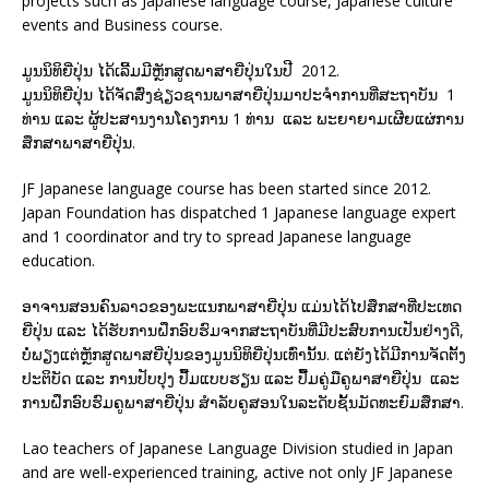
projects such as Japanese language course, Japanese culture
events and Business course.
ມູນນິທິຍີ່ປຸ່ນ ໄດ້ເລີ້ມມີຫຼັກສູດພາສາຍີ່ປຸ່ນໃນປີ 2012.
ມູນນິທິຍີ່ປຸ່ນ ໄດ້ຈັດສົ່ງຊ່ຽວຊານພາສາຍີ່ປຸ່ນມາປະຈຳການທີ່ສະຖາບັນ 1
ທ່ານ ແລະ ຜູ້ປະສານງານໂຄງການ 1 ທ່ານ ແລະ ພະຍາຍາມເຜີຍແຜ່ການ
ສຶກສາພາສາຍີ່ປຸ່ນ.
JF Japanese language course has been started since 2012.
Japan Foundation has dispatched 1 Japanese language expert
and 1 coordinator and try to spread Japanese language
education.
ອາຈານສອນຄົນລາວຂອງພະແນກພາສາຍີ່ປຸ່ນ ແມ່ນໄດ້ໄປສຶກສາທີ່ປະເທດ
ຍີ່ປຸ່ນ ແລະ ໄດ້ຮັບການຝຶກອົບຮົມຈາກສະຖາບັນທີ່ມີປະສົບການເປັນຢ່າງດີ,
ບໍ່ພຽງແຕ່ຫຼັກສູດພາສຍີ່ປຸ່ນຂອງມູນນິທິຍີ່ປຸ່ນເທົ່ານັ້ນ. ແຕ່ຍັງໄດ້ມີການຈັດຕັ້ງ
ປະຕິບັດ ແລະ ການປັບປຸງ ປື້ມແບບຮຽນ ແລະ ປື້ມຄູ່ມືຄູພາສາຍີ່ປຸ່ນ ແລະ
ການຝຶກອົບຮົມຄູພາສາຍີ່ປຸ່ນ ສຳລັບຄູສອນໃນລະດັບຊັ້ນມັດທະຍົມສຶກສາ.
Lao teachers of Japanese Language Division studied in Japan
and are well-experienced training, active not only JF Japanese