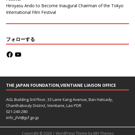
Hiroyasu Ando to Become Inaugural Chairman of the Tokyo
International Film Festival
フォローする
THE JAPAN FOUNDATION,VIENTIANE LIAISON OFFICE
AGL Building 3rd Floor, 33 Lane Xang Avenue, Ban Hatsady,
Chanthabouly District, Vientiane, Lao PDR
021-240-280
info_jfvt@jpf.go.jp
Copyright © 2026 | WordPress Theme by
MH Themes