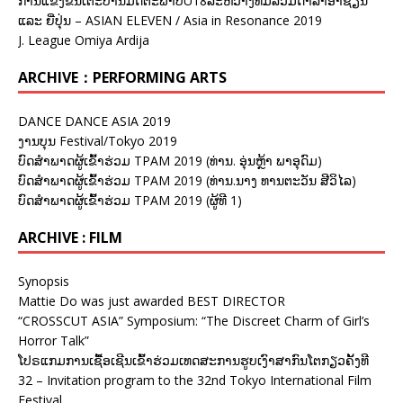
ການແຂ່ງຂັນເຕະບານມິດຕະພາບU18ລະຫວ່າງທີມລວມດາລາອາຊ້ຽນ
ແລະ ຍີ່ປຸ່ນ – ASIAN ELEVEN / Asia in Resonance 2019
J. League Omiya Ardija
ARCHIVE：PERFORMING ARTS
DANCE DANCE ASIA 2019
ງານບຸນ Festival/Tokyo 2019
ບົດສຳພາດຜູ້ເຂົ້າຮ່ວມ TPAM 2019 (ທ່ານ. ອຸ່ນຫຼ້າ ພາອຸດົມ)
ບົດສຳພາດຜູ້ເຂົ້າຮ່ວມ TPAM 2019 (ທ່ານ.ນາງ ທານຕະວັນ ສີວິໄລ)
ບົດສຳພາດຜູ້ເຂົ້າຮ່ວມ TPAM 2019 (ຜູ້ທີ 1)
ARCHIVE : FILM
Synopsis
Mattie Do was just awarded BEST DIRECTOR
“CROSSCUT ASIA” Symposium: “The Discreet Charm of Girl’s
Horror Talk”
ໂປຣແກມການເຊື້ອເຊີນເຂົ້າຮ່ວມເທດສະການຮູບເງົາສາກົນໂຕກຽວຄັ້ງທີ
32 – Invitation program to the 32nd Tokyo International Film
Festival