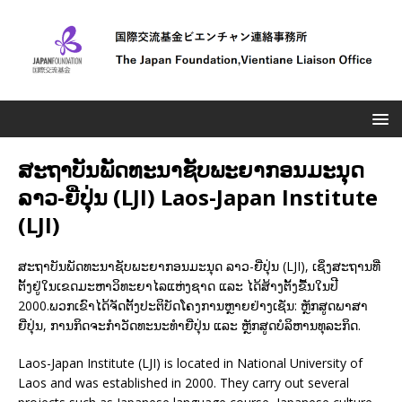
ສະຖາບັນພັດທະນາຊັບພະຍາກອນມະນຸດ
ລາວ-ຍີ່ປຸ່ນ (LJI) Laos-Japan Institute
(LJI)
ສະຖາບັນພັດທະນາຊັບພະຍາກອນມະນຸດ ລາວ-ຍີ່ປຸ່ນ (LJI), ເຊິ່ງສະຖານທີ່
ຕັ້ງຢູ່ໃນເຂດມະຫາວິທະຍາໄລແຫ່ງຊາດ ແລະ ໄດ້ສ້າງຕັ້ງຂື້ນໃນປີ
2000.ພວກເຂົາໄດ້ຈັດຕັ້ງປະຕິບັດໂຄງການຫຼາຍຢ່າງເຊັ່ນ: ຫຼັກສູດພາສາ
ຍີ່ປຸ່ນ, ການກິດຈະກຳວັດທະນະທຳຍີ່ປຸ່ນ ແລະ ຫຼັກສູດບໍລິຫານທຸລະກິດ.
Laos-Japan Institute (LJI) is located in National University of
Laos and was established in 2000. They carry out several