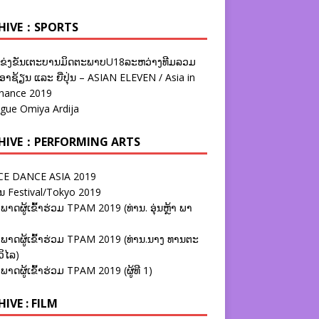
HIVE：SPORTS
ຂ່ງຂັນເຕະບານມິດຕະພາບU18ລະຫວ່າງທີມລວມ
າຊ້ຽນ ແລະ ຍີ່ປຸ່ນ – ASIAN ELEVEN / Asia in
nance 2019
ague Omiya Ardija
HIVE：PERFORMING ARTS
E DANCE ASIA 2019
ນ Festival/Tokyo 2019
ພາດຜູ້ເຂົ້າຮ່ວມ TPAM 2019 (ທ່ານ. ອຸ່ນຫຼ້າ ພາ
ພາດຜູ້ເຂົ້າຮ່ວມ TPAM 2019 (ທ່ານ.ນາງ ທານຕະ
ວິໄລ)
ພາດຜູ້ເຂົ້າຮ່ວມ TPAM 2019 (ຜູ້ທີ 1)
IVE : FILM