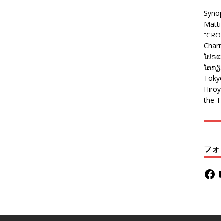
Syno
Matt
“CRO
Charm
ໂປຣແກ
ໂຕກຽວ
Tokyo
Hiro
the T
フォ