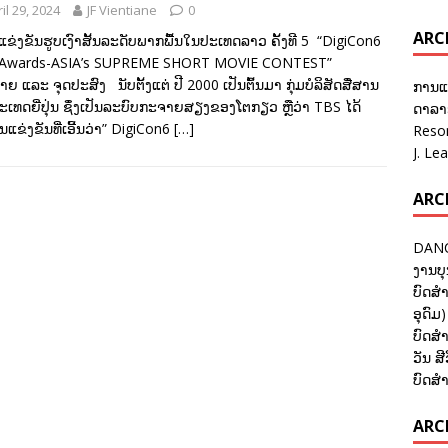
il 29, 2024
JF Vientiane
0
ARC
່ງຂັນຮູບເງົາສັ້ນລະດັບພາກພື້ນໃນປະເທດລາວ ຄັ້ງທີ 5 “DigiCon6
 Awards-ASIA’s SUPREME SHORT MOVIE CONTEST”
ໝາຍ ແລະ ຈຸດປະສົງ ນັບຕັ້ງແຕ່ ປີ 2000 ເປັນຕົ້ນມາ ກຸ່ມບໍລິສັດສື່ສານ
ການແ
ເທດຍີ່ປຸ່ນ ຊຶ່ງເປັນລະບົບກະຈາຍສຽງຂອງໂຕກຽວ ຫຼືວ່າ TBS ໄດ້
ດາລາອ
ນແຂ່ງຂັນທີ່ເອີ້ນວ່າ” DigiCon6
[…]
Reso
J. Le
ARC
DANC
ງານບຸ
ບົດສຳ
ອຸດົມ)
ບົດສຳ
ວັນ ສີ
ບົດສຳ
ARCH