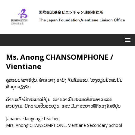
Ms. Anong CHANSOMPHONE /
Vientiane
ຄູສອນພາສາຍີ່ປຸ່ນ, ທ່ານ ນາງ ອານົງ ຈັນສົມພອນ, ໂຮງຮຽນມັດທະຍົມ
ສົມບູນວຽງຈັນ
ຂ້າພະເຈົ້າມັກປະເທດຍີ່ປຸ່ນ ເພາະວ່າເປັນປະເທດທີ່ສະອາດ ແລະ
ສວຍງາມ, ມີຄວາມເປັນລະບຽບ ແລະ ມີມາລະຍາດທີ່ດີຂອງຄົນຍີ່ປຸ່ນ
Japanese language teacher,
Mrs. Anong CHANSOMPHONE, Vientiane Secondary School