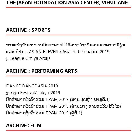
THE JAPAN FOUNDATION ASIA CENTER, VIENTIANE
ARCHIVE：SPORTS
ການແຂ່ງຂັນເຕະບານມິດຕະພາບU18ລະຫວ່າງທີມລວມດາລາອາຊ້ຽນ
ແລະ ຍີ່ປຸ່ນ – ASIAN ELEVEN / Asia in Resonance 2019
J. League Omiya Ardija
ARCHIVE：PERFORMING ARTS
DANCE DANCE ASIA 2019
ງານບຸນ Festival/Tokyo 2019
ບົດສຳພາດຜູ້ເຂົ້າຮ່ວມ TPAM 2019 (ທ່ານ. ອຸ່ນຫຼ້າ ພາອຸດົມ)
ບົດສຳພາດຜູ້ເຂົ້າຮ່ວມ TPAM 2019 (ທ່ານ.ນາງ ທານຕະວັນ ສີວິໄລ)
ບົດສຳພາດຜູ້ເຂົ້າຮ່ວມ TPAM 2019 (ຜູ້ທີ 1)
ARCHIVE : FILM