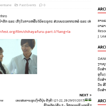
ientiane
Past Events
0
ARC
ihiro
ການແ
ຫນ້າຮັກ ແລະ ເກັ່ງໃນການຫລີ້ນໄພ້ຄະຣຸຕະ ສ່ວນພະເອກກະຫລໍ່ ແລະ ເທ່
ດາລາອ
Reso
lmfest.org/film/chihayafuru-part-l/?lang=la
J. Le
ARC
DANC
ງານບຸ
ບົດສຳ
ອຸດົມ)
ບົດສຳ
ວັນ ສີ
ບົດສຳ
NEXT
ARCH
iew
ເທດສະການຮູບເງົາຍີ່ປຸ່ນ ຄັ້ງທີ I (21-22, 28-29/01/2017)
ທີ່ໄອເຕັກມໍຊັ້ນ 8 – ຈິຫາຍະຟຸຣຶ ພາກທີ II