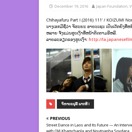
December 19, 2016
Japan Foundation, V
Chihayafuru Part I (2016) 111’ / KOIZUMI Nor
ນາງເອກມີຊື່ວ່າ ຈິຮະຍະ ອາຍະເຊະ ເປັນເດັກຍິງທີ່
ຫລາຍ ຈັ່ງແມ່ນຮູບເງົາທີ່ຫນ້າຕິດຕາມອີຫລີ.
ລາຍລະອຽດຂອງຮູບເງົາ:
http://la.japanesefi
ຈິຫາຍະຟຸຣຶ ພາກທີ I
PREVIOUS
Street Dance in Laos and Its Future — An Interv
with Olé Khamchanla and Noutnapha Soydara