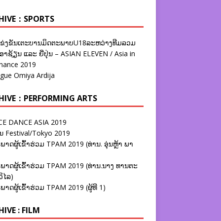
HIVE：SPORTS
ຂ່ງຂັນເຕະບານມິດຕະພາບU18ລະຫວ່າງທີມລວມ
າຊ້ຽນ ແລະ ຍີ່ປຸ່ນ – ASIAN ELEVEN / Asia in
nance 2019
ague Omiya Ardija
HIVE：PERFORMING ARTS
E DANCE ASIA 2019
ນ Festival/Tokyo 2019
ພາດຜູ້ເຂົ້າຮ່ວມ TPAM 2019 (ທ່ານ. ອຸ່ນຫຼ້າ ພາ
ພາດຜູ້ເຂົ້າຮ່ວມ TPAM 2019 (ທ່ານ.ນາງ ທານຕະ
ວິໄລ)
ພາດຜູ້ເຂົ້າຮ່ວມ TPAM 2019 (ຜູ້ທີ 1)
IVE : FILM