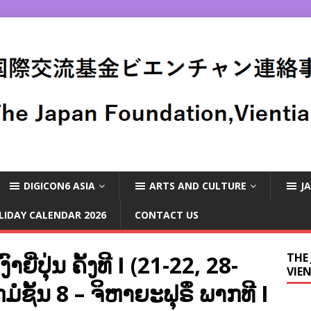
DIGICON6 ASIA
ARTS AND CULTURE
J
LIDAY CALENDAR 2026
CONTACT US
ີ່ປຸ່ນ ຄັ້ງທີ I (21-22, 28-
THE
VIE
ມໍຊັ້ນ 8 – ຈິຫາຍະຟຸຣຶ ພາກທີ I