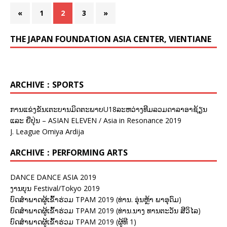
«
1
2
3
»
THE JAPAN FOUNDATION ASIA CENTER, VIENTIANE
ARCHIVE：SPORTS
ການແຂ່ງຂັນເຕະບານມິດຕະພາບU18ລະຫວ່າງທີມລວມດາລາອາຊ້ຽນ
ແລະ ຍີ່ປຸ່ນ – ASIAN ELEVEN / Asia in Resonance 2019
J. League Omiya Ardija
ARCHIVE：PERFORMING ARTS
DANCE DANCE ASIA 2019
ງານບຸນ Festival/Tokyo 2019
ບົດສຳພາດຜູ້ເຂົ້າຮ່ວມ TPAM 2019 (ທ່ານ. ອຸ່ນຫຼ້າ ພາອຸດົມ)
ບົດສຳພາດຜູ້ເຂົ້າຮ່ວມ TPAM 2019 (ທ່ານ.ນາງ ທານຕະວັນ ສີວິໄລ)
ບົດສຳພາດຜູ້ເຂົ້າຮ່ວມ TPAM 2019 (ຜູ້ທີ 1)