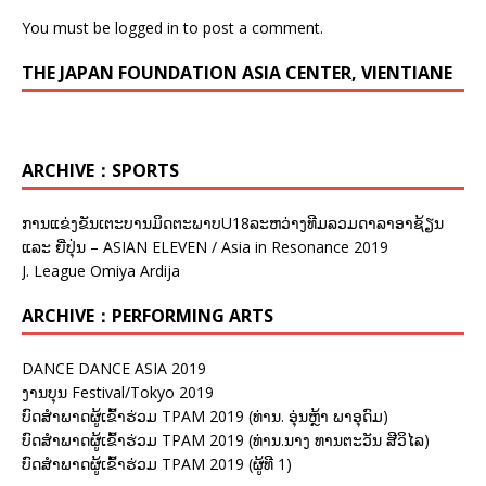
You must be
logged in
to post a comment.
THE JAPAN FOUNDATION ASIA CENTER, VIENTIANE
ARCHIVE：SPORTS
ການແຂ່ງຂັນເຕະບານມິດຕະພາບU18ລະຫວ່າງທີມລວມດາລາອາຊ້ຽນ
ແລະ ຍີ່ປຸ່ນ – ASIAN ELEVEN / Asia in Resonance 2019
J. League Omiya Ardija
ARCHIVE：PERFORMING ARTS
DANCE DANCE ASIA 2019
ງານບຸນ Festival/Tokyo 2019
ບົດສຳພາດຜູ້ເຂົ້າຮ່ວມ TPAM 2019 (ທ່ານ. ອຸ່ນຫຼ້າ ພາອຸດົມ)
ບົດສຳພາດຜູ້ເຂົ້າຮ່ວມ TPAM 2019 (ທ່ານ.ນາງ ທານຕະວັນ ສີວິໄລ)
ບົດສຳພາດຜູ້ເຂົ້າຮ່ວມ TPAM 2019 (ຜູ້ທີ 1)