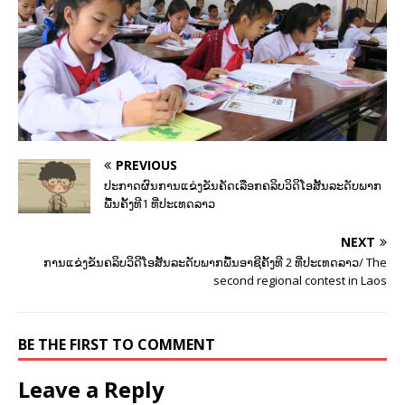
PREVIOUS
ປະກາດຜົນການແຂ່ງຂັນຄັດເລືອກຄລິບວິດິໂອສັ້ນລະດັບພາກ
ພື້ນຄັ້ງທີ1 ທີ່ປະເທດລາວ
NEXT
ການແຂ່ງຂັນຄລິບວິດີໂອສັ້ນລະດັບພາກພື້ນອາຊີຄັ້ງທີ 2 ທີ່ປະເທດລາວ/ The
second regional contest in Laos
BE THE FIRST TO COMMENT
Leave a Reply