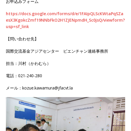
お申込みフォーム
https://docs.google.com/forms/d/e/1FAIpQLScKWtaPqSZa
esX3KgokcZmf19NNbFkO2H1ZJENpmdH_Sc0jsQ/viewform?
usp=sf_link
【問い合わせ先】
国際交流基金アジアセンター ビエンチャン連絡事務所
担当：川村（かわむら）
電話：021-240-280
メール：
kozue.kawamura@jfacvt.la