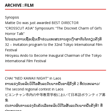
ARCHIVE : FILM
Synopsis
Mattie Do was just awarded BEST DIRECTOR
“CROSSCUT ASIA” Symposium: “The Discreet Charm of Girl’s
Horror Talk”
ໂປຣແກມການເຊື້ອເຊີນເຂົ້າຮ່ວມເທດສະການຮູບເງົາສາກົນໂຕກຽວຄັ້ງທີ
32 – Invitation program to the 32nd Tokyo International Film
Festival
Hiroyasu Ando to Become Inaugural Chairman of the Tokyo
International Film Festival
CHAI “NEO KAWAII NIGHT” in Laos
ການແຂ່ງຂັນຄລິບວິດີໂອສັ້ນລະດັບພາກພື້ນອາຊີຄັ້ງທີ 2 ທີ່ປະເທດລາວ/
The second regional contest in Laos
ビエンチャン市内の中等教育学校において日本語ボランティア募
集
ປະກາດຜົນການແຂ່ງຂັນຄັດເລືອກຄລິບວິດິໂອສັ້ນລະດັບພາກພື້ນຄັ້ງທີ1 ທີ່
ປະເທດລາວ