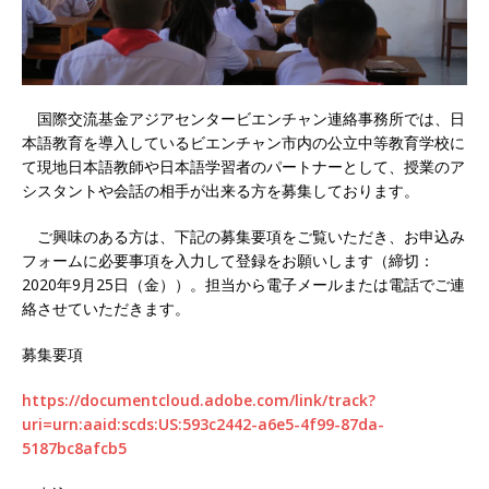
国際交流基金アジアセンタービエンチャン連絡事務所では、日
本語教育を導入しているビエンチャン市内の公立中等教育学校に
て現地日本語教師や日本語学習者のパートナーとして、授業のア
シスタントや会話の相手が出来る方を募集しております。
ご興味のある方は、下記の募集要項をご覧いただき、お申込み
フォームに必要事項を入力して登録をお願いします（締切：
2020年9月25日（金））。担当から電子メールまたは電話でご連
絡させていただきます。
募集要項
https://documentcloud.adobe.com/link/track?
uri=urn:aaid:scds:US:593c2442-a6e5-4f99-87da-
5187bc8afcb5