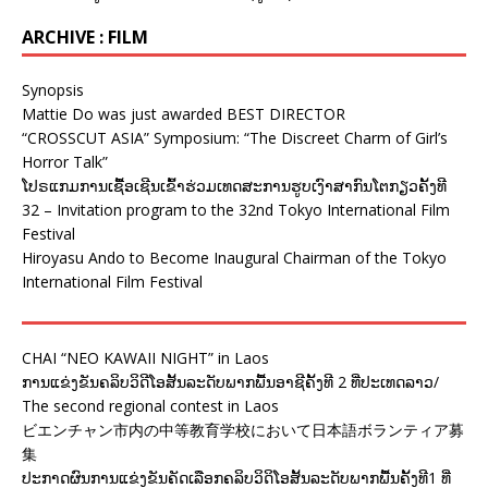
ARCHIVE : FILM
Synopsis
Mattie Do was just awarded BEST DIRECTOR
“CROSSCUT ASIA” Symposium: “The Discreet Charm of Girl’s
Horror Talk”
ໂປຣແກມການເຊື້ອເຊີນເຂົ້າຮ່ວມເທດສະການຮູບເງົາສາກົນໂຕກຽວຄັ້ງທີ
32 – Invitation program to the 32nd Tokyo International Film
Festival
Hiroyasu Ando to Become Inaugural Chairman of the Tokyo
International Film Festival
CHAI “NEO KAWAII NIGHT” in Laos
ການແຂ່ງຂັນຄລິບວິດີໂອສັ້ນລະດັບພາກພື້ນອາຊີຄັ້ງທີ 2 ທີ່ປະເທດລາວ/
The second regional contest in Laos
ビエンチャン市内の中等教育学校において日本語ボランティア募
集
ປະກາດຜົນການແຂ່ງຂັນຄັດເລືອກຄລິບວິດິໂອສັ້ນລະດັບພາກພື້ນຄັ້ງທີ1 ທີ່