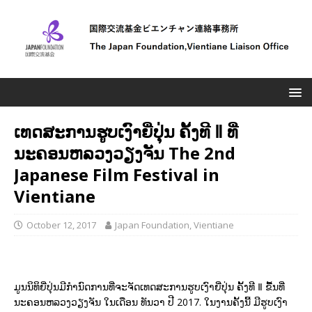
ເທດສະການຮູບເງົາຍີ່ປຸ່ນ ຄັ້ງທີ Ⅱ ທີ່
ນະຄອນຫລວງວຽງຈັນ The 2nd
Japanese Film Festival in
Vientiane
October 12, 2017
Japan Foundation, Vientiane
ມູນນິທິຍີ່່ປຸ່ນມີກຳນົດການທີ່ຈະຈັດເທດສະການຮູບເງົາຍີ່ປຸ່ນ ຄັ້້ງທີ Ⅱ ຂື້ນທີ່
ນະຄອນຫລວງວຽງຈັນ ໃນເດືອນ ທັນວາ ປີ 2017. ໃນງານຄັ້ງນີ້ ມີຮູບເງົາ