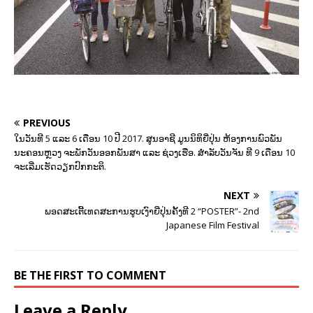
PREVIOUS
ໃນວັນທີ 5 ແລະ 6 ເດືອນ 10 ປີ 2017. ສູນອາຊີ ມູນນິທິຍີ່່ປຸ່ນ ຫ້ອງການພົວພັນ
ນະຄອນຫຼວງ ຈະພັກວັນອອກພັນສາ ແລະ ຊ່ວງເຮືອ. ສຳລັບວັນຈັນ ທີ 9 ເດືອນ 10
ຈະເລີ່ມເຮັດວຽກປົກກະຕິ.
NEXT
ພອດສະເຕີ້ເທດສະການຮູບເງົາຍີ່ປຸ່ນຄັ້ງທີ 2 “POSTER”- 2nd
Japanese Film Festival
BE THE FIRST TO COMMENT
Leave a Reply