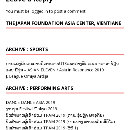
You must be
logged in
to post a comment.
THE JAPAN FOUNDATION ASIA CENTER, VIENTIANE
ARCHIVE：SPORTS
ການແຂ່ງຂັນເຕະບານມິດຕະພາບU18ລະຫວ່າງທີມລວມດາລາອາຊ້ຽນ
ແລະ ຍີ່ປຸ່ນ – ASIAN ELEVEN / Asia in Resonance 2019
J. League Omiya Ardija
ARCHIVE：PERFORMING ARTS
DANCE DANCE ASIA 2019
ງານບຸນ Festival/Tokyo 2019
ບົດສຳພາດຜູ້ເຂົ້າຮ່ວມ TPAM 2019 (ທ່ານ. ອຸ່ນຫຼ້າ ພາອຸດົມ)
ບົດສຳພາດຜູ້ເຂົ້າຮ່ວມ TPAM 2019 (ທ່ານ.ນາງ ທານຕະວັນ ສີວິໄລ)
ບົດສຳພາດຜູ້ເຂົ້າຮ່ວມ TPAM 2019 (ຜູ້ທີ 1)