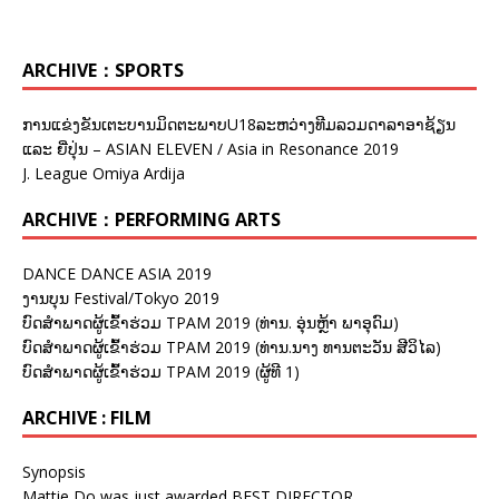
ARCHIVE：SPORTS
ການແຂ່ງຂັນເຕະບານມິດຕະພາບU18ລະຫວ່າງທີມລວມດາລາອາຊ້ຽນ
ແລະ ຍີ່ປຸ່ນ – ASIAN ELEVEN / Asia in Resonance 2019
J. League Omiya Ardija
ARCHIVE：PERFORMING ARTS
DANCE DANCE ASIA 2019
ງານບຸນ Festival/Tokyo 2019
ບົດສຳພາດຜູ້ເຂົ້າຮ່ວມ TPAM 2019 (ທ່ານ. ອຸ່ນຫຼ້າ ພາອຸດົມ)
ບົດສຳພາດຜູ້ເຂົ້າຮ່ວມ TPAM 2019 (ທ່ານ.ນາງ ທານຕະວັນ ສີວິໄລ)
ບົດສຳພາດຜູ້ເຂົ້າຮ່ວມ TPAM 2019 (ຜູ້ທີ 1)
ARCHIVE : FILM
Synopsis
Mattie Do was just awarded BEST DIRECTOR